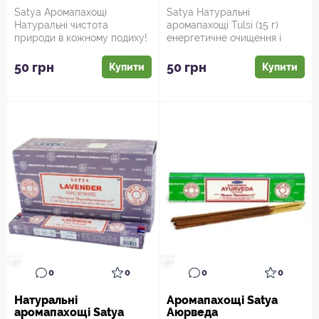
Satya Аромапахощі
Satya Натуральні
Натуральні чистота
аромапахощі Tulsi (15 г)
природи в кожному подиху!
енергетичне очищення і
Зануртесь у світ
духовна сила! Святий
натурального очи...
базилік по...
50 грн
50 грн
Купити
Купити
0
0
0
0
Натуральні
Аромапахощі Satya
аромапахощі Satya
Аюрведа