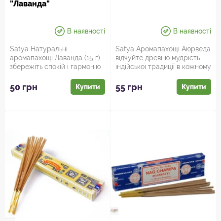
"Лаванда"
В наявності
В наявності
Satya Натуральні
Satya Аромапахощі Аюрведа
аромапахощі Лаванда (15 г)
відчуйте древню мудрість
збережіть спокій і гармонію
індійської традиції в кожному
у вашому домі! Чистота т...
ароматі! Поринь...
50 грн
55 грн
Купити
Купити