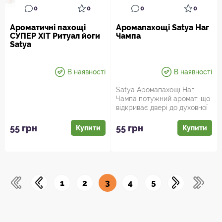
0
0
0
0
Ароматичні пахощі
Аромапахощі Satya Наг
СУПЕР ХІТ Ритуал йоги
Чампа
Satya
В наявності
В наявності
Satya Аромапахощі Наг
Чампа потужний аромат, що
відкриває двері до духовної
гармонії! Перенесіть...
55 грн
55 грн
Купити
Купити
1
2
3
4
5