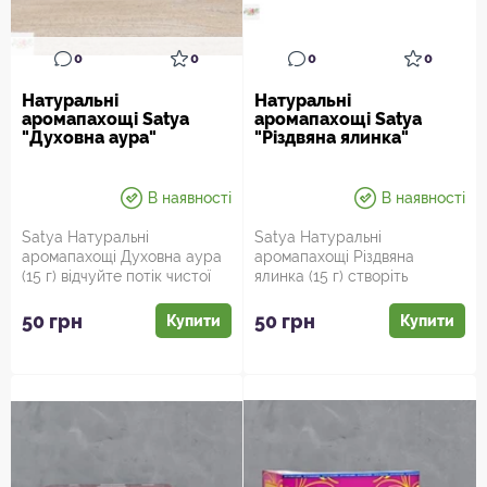
0
0
0
0
Натуральні
Натуральні
аромапахощі Satya
аромапахощі Satya
"Духовна аура"
"Різдвяна ялинка"
В наявності
В наявності
Satya Натуральні
Satya Натуральні
аромапахощі Духовна аура
аромапахощі Різдвяна
(15 г) відчуйте потік чистої
ялинка (15 г) створіть
енергії! Чистота, спокій ...
атмосферу зимового чудеса!
Зануртес...
50 грн
50 грн
Купити
Купити