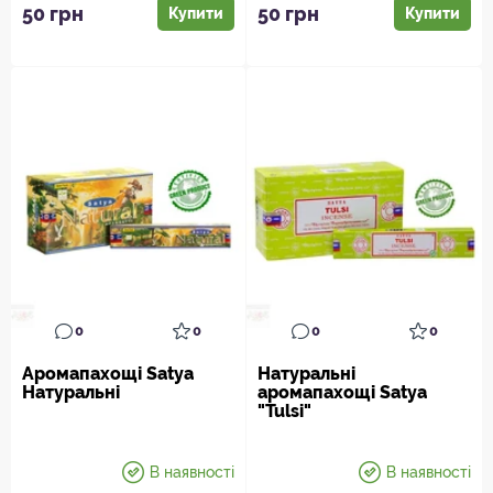
що прин...
проб...
50 грн
50 грн
Купити
Купити
0
0
0
0
Аромапахощі Satya
Натуральні
Натуральні
аромапахощі Satya
"Tulsi"
В наявності
В наявності