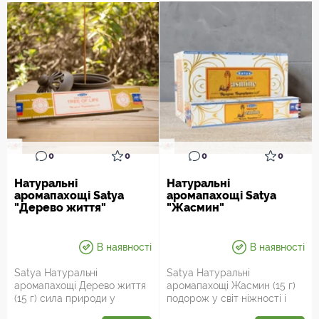
0
0
0
0
Натуральні
Натуральні
аромапахощі Satya
аромапахощі Satya
"Дерево життя"
"Жасмин"
В наявності
В наявності
Satya Натуральні
Satya Натуральні
аромапахощі Дерево життя
аромапахощі Жасмин (15 г)
(15 г) сила природи у
подорож у світ ніжності і
вашому просторі! Аромат,
чуттєвості! Аромат, що