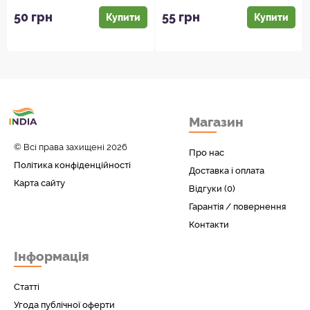
вдиху! Освіжіть свій простір
ароматом священного
...
дерева! ...
50 грн
55 грн
Купити
Купити
Товари з Індіі
Магазин
у вас вдома!
© Всі права захищені 2026
Про нас
Політика конфіденційності
Доставка і оплата
Карта сайту
Відгуки (0)
Гарантія / повернення
Контакти
Інформація
Статті
Угода публічної оферти