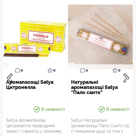
0
0
0
0
Аромапахощі Satya
Натуральні
Цитронелла
аромапахощі Satya
"Пало санто"
В наявності
В наявності
Satya Аромапахощі
Satya Натуральні
Цитронелла природний
аромапахощі Пало Санто (15
захист і свіжість у кожному
г) очищення душі та тіла з