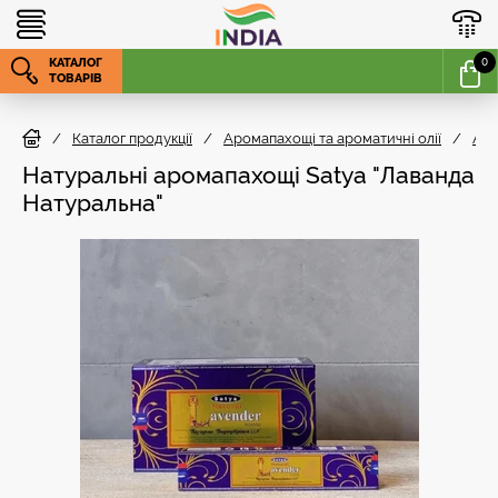
КАТАЛОГ
0
ТОВАРІВ
/
Каталог продукції
/
Аромапахощі та ароматичні олії
/
Аро
Натуральні аромапахощі Satya "Лаванда
Натуральна"