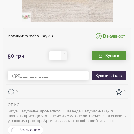
Артикул:
tajmahal-00548
В наявності
+
50 грн
Купити
-
Купити
в 1 клік
0
0
ОПИС:
Satya Натуральні аромапахощі Лаванда Натуральна (15 г)
ніжність природи у кожному димку! Спокій, гармонія та свіжість
у вашому просторі Аромат лаванди це квітковий запах, що
приносить умиротворення та глибокий спокій. Лаванда давно
Весь опис
відома своїми заспокійливими властивостями, і ці пахощі від