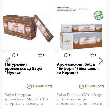
0
0
0
0
Натуральні
Аромапахощі Satya
аромапахощі Satya
"Ейфорія" (Біла шавлія
"Мускат"
та Кориця)
В наявності
В наявності
Satya Натуральні
Satya Euphoria (White Sage
аромапахощі Мускат (15 г)
x Cinnamon) — це
зануртесь у теплоту та
захоплююча суміш ароматів
енергію смачної спеції!
білої шавлії та кориці,