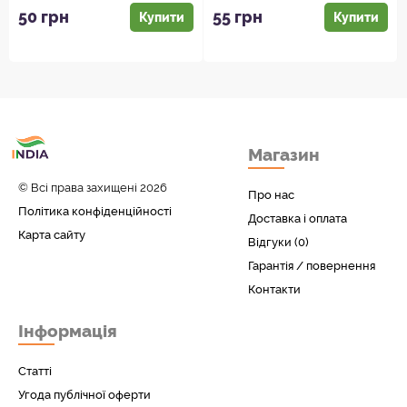
Натура...
створе...
50 грн
55 грн
Купити
Купити
Товари з Індіі
Магазин
у вас вдома!
© Всі права захищені 2026
Про нас
Політика конфіденційності
Доставка і оплата
Карта сайту
Відгуки (0)
Гарантія / повернення
Контакти
Інформація
Статті
Угода публічної оферти