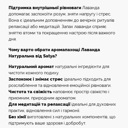
Підтримка внутрішньої рівноваги
Лаванда
допомагає заспокоїти розум, зняти напругу і стрес.
Вона є ідеальним доповненням до вечірніх ритуалів
релаксації або медитацій. Запах лаванди сприяє
зняттю втоми та покращенню настрою після важкого
дня.
Чому варто обрати аромапахощі Лаванда
Натуральна від Satya?
Натуральний аромат
натуральні інгредієнти для
чистоти кожного подиху.
Заспокоює і знімає стрес
ідеально підходить для
розслаблення та відновлення емоційної рівноваги.
Чистота та свіжість
наповнює простір свіжістю і
приємним, природним ароматом.
Для медитацій та релаксації
ідеальні для духовних
практик, відновлення сил і гармонії.
Без хімії
виготовлені з натуральних компонентів, що
підтримують ваше здоровя і добробут.