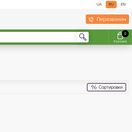
UA
RU
EN
Перезвоним
0
Корзина
Сортировки