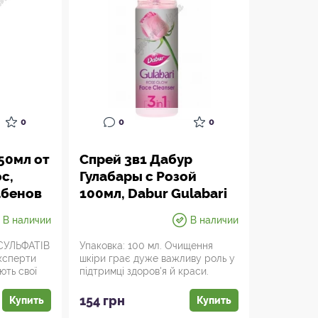
0
0
0
50мл от
Спрей 3в1 Дабур
с,
Гулабары с Розой
абенов
100мл, Dabur Gulabari
та,
Rose Glow face
В наличии
В наличии
Cleanser, Аюрведа
 СУЛЬФАТІВ
Упаковка: 100 мл. Очищення
ксперти
шкіри грає дуже важливу роль у
ть свої
підтримці здоров'я й краси.
Шкірний жир, п...
154 грн
Купить
Купить