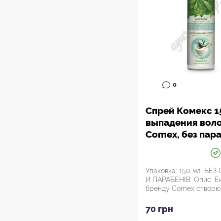
0
Спрей Комекс 1
выпадения воло
Comex, без пар
и лаурил сульфа
Аюрведа.
Упаковка: 150 мл. БЕЗ
И ПАРАБЕНІВ. Опис: Е
бренду Comex створюю
косметичні п...
70 грн