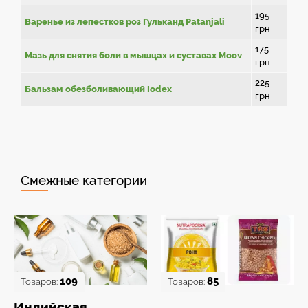
195
Варенье из лепестков роз Гульканд Patanjali
грн
175
Мазь для снятия боли в мышцах и суставах Moov
грн
225
Бальзам обезболивающий Iodex
грн
Смежные категории
109
85
Товаров:
Товаров:
Индийская