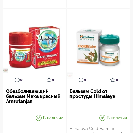
0
0
0
0
Обезболивающий
Бальзам Cold от
бальзам Маха красный
простуды Himalaya
Amrutanjan
В наличии
В наличии
Himalaya Cold Balm це