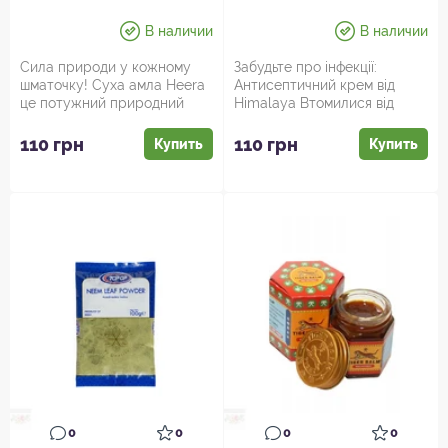
В наличии
В наличии
Сила природи у кожному
Забудьте про інфекції:
шматочку! Суха амла Heera
Антисептичний крем від
це потужний природний
Himalaya Втомилися від
джерело вітаміну C, що
шкірних проблем, які ніяк не
дару...
...
110 грн
110 грн
Купить
Купить
0
0
0
0