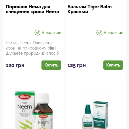
Порошок Нема для
Бальзам Tiger Balm
очищения крови Heera
Красный
В наличии
В наличии
Нім від Heera: Очищення
крові на природному рівні
Шукаєте природний спосіб
очистити своє тіло та п...
120 грн
125 грн
Купить
Купить