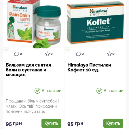
0
0
0
0
Бальзам для снятия
Himalaya Пастилки
боли в суставах и
Кофлет 10 ед.
мышцах.
В наличии
В наличии
Прощавай, біль у суглобах і
мязах! Ось твій природний
помічник Відчуй міць
Himalaya Бальзаму для з...
95 грн
95 грн
Купить
Купить