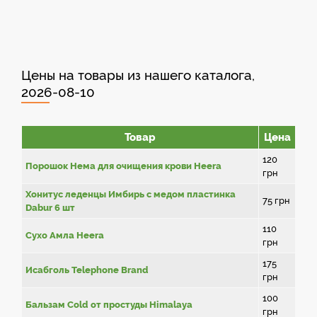
Цены на товары из нашего каталога,
2026-08-10
Товар
Цена
120
Порошок Нема для очищения крови Heera
грн
Хонитус леденцы Имбирь с медом пластинка
75
грн
Dabur 6 шт
110
Сухо Амла Heera
грн
175
Исабголь Telephone Brand
грн
100
Бальзам Cold от простуды Himalaya
грн