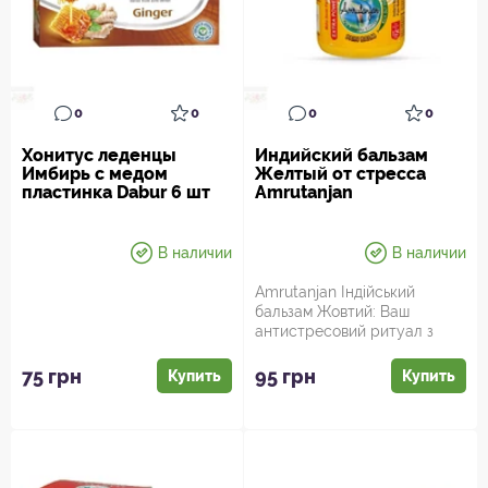
0
0
0
0
Хонитус леденцы
Индийский бальзам
Имбирь с медом
Желтый от стресса
пластинка Dabur 6 шт
Amrutanjan
В наличии
В наличии
Amrutanjan Індійський
бальзам Жовтий: Ваш
антистресовий ритуал з
ароматом магії! Втомилися
від пов...
75 грн
95 грн
Купить
Купить