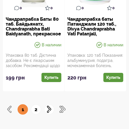
0
0
0
0
Чандрапрабха Баты 80
Чандрапрабха баты
таб. Байдьянатх,
Патанджали 120 таб.,
Chandraprabha Bati
Divya Chandraprabha
Baidyanath, прекрасное
Vati Patanjali,
противовоспалительно
прекрасное
е, тонизирующее и
В наличии
В наличии
очищающее.
Упаковка 80 таб. Дієтична
Упаковка: 120 таб Показания:
добавка. Не є лікарським
альбуминурия, подагра,
засобом. Рекомендації щодо
мочекаменная болезнь,
застосування: добавка ...
люмбаго, вульвит, лихорадк...
199 грн
220 грн
Купить
Купить
1
2