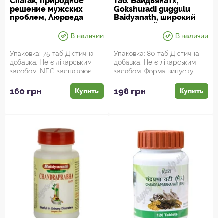
Charak, природное
таб. Байдьянатх,
решение мужских
Gokshuradi guggulu
проблем, Аюрведа
Baidyanath, широкий
спектр действия для
всего организма,
В наличии
В наличии
Аюрведа.
Упаковка: 75 таб Дієтична
Упаковка: 80 таб Дієтична
добавка. Не є лікарським
добавка. Не є лікарським
засобом. NEO заспокоює
засобом. Форма випуску:
нервові імпульси і зменшує...
таблетки Рекомендації щод...
160 грн
198 грн
Купить
Купить