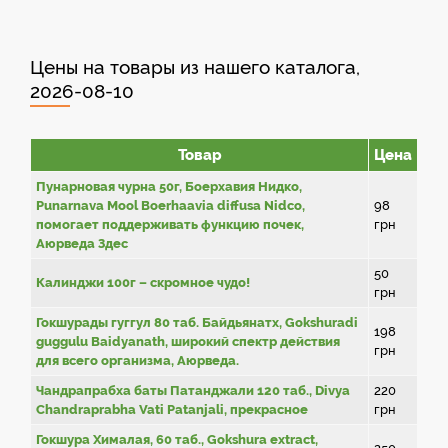
Цены на товары из нашего каталога,
2026-08-10
Товар
Цена
Пунарновая чурна 50г, Боерхавия Нидко,
Punarnava Mool Boerhaavia diffusa Nidco,
98
помогает поддерживать функцию почек,
грн
Аюрведа Здес
50
Калинджи 100г – скромное чудо!
грн
Гокшурады гуггул 80 таб. Байдьянатх, Gokshuradi
198
guggulu Baidyanath, широкий спектр действия
грн
для всего организма, Аюрведа.
Чандрапрабха баты Патанджали 120 таб., Divya
220
Chandraprabha Vati Patanjali, прекрасное
грн
Гокшура Хималая, 60 таб., Gokshura extract,