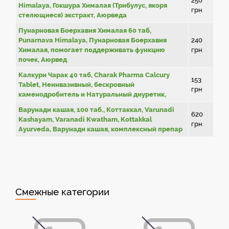
250
Himalaya, Гокшура Хималая (Трибулус, якоря
грн
стелющиеся) экстракт, Аюрведа
Пунарновая Боерхавия Хималая 60 таб,
Punarnava Himalaya, Пунарновая Боерхавия
240
Хималая, помогает поддерживать функцию
грн
почек, Аюрвед
Калкури Чарак 40 таб, Charak Pharma Calcury
153
Tablet, Неинвазивный, бескровный
грн
каменодробитель и Натуральный диуретик,
Варунади кашая, 100 таб., Коттаккал, Varunadi
620
Kashayam, Varanadi Kwatham, Kottakkal
грн
Ayurveda, Варунади кашая, комплексный препар
Смежные категории