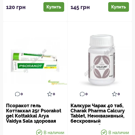
таблетки Рекомендації що...
засобом. Форма випуску: т...
120 грн
145 грн
Купить
Купить
0
0
0
0
Псоракот гель
Калкури Чарак 40 таб,
Коттаккал 25г Psorakot
Charak Pharma Calcury
gel Kottakkal Arya
Tablet, Неинвазивный,
Vaidya Sala здоровая
бескровный
кожа при экземе и
каменодробитель и
псориазе
Натуральный диуретик,
В наличии
В наличии