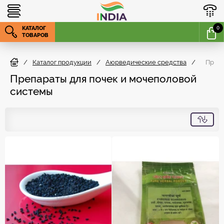
КАТАЛОГ
0
ТОВАРОВ
/
Каталог продукции
/
Аюрведические средства
/
Препа
Препараты для почек и мочеполовой
системы