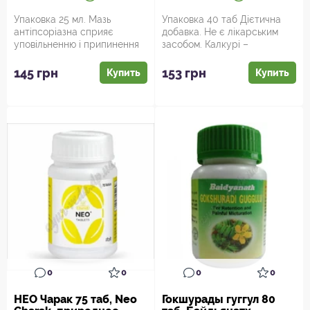
Упаковка 25 мл. Мазь
Упаковка 40 таб Дієтична
антіпсоріазна сприяє
добавка. Не є лікарським
уповільненню і припинення
засобом. Калкурі –
розвитку псоріазу,
натуральний засіб, що:
регуліруюет ш...
розчиняє...
145 грн
153 грн
Купить
Купить
0
0
0
0
НЕО Чарак 75 таб, Neo
Гокшурады гуггул 80