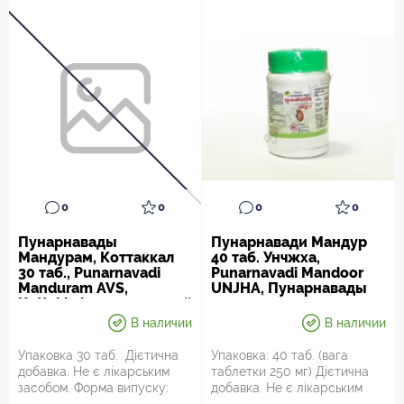
0
0
0
0
Пунарнавады
Пунарнавади Мандур
Мандурам, Коттаккал
40 таб. Унчжха,
30 таб., Punarnavadi
Punarnavadi Mandoor
Manduram AVS,
UNJHA, Пунарнавады
Kottakkal, комплексный
мандур для почек и при
препарат для почек.
анемии, Аюрведа
В наличии
В наличии
Упаковка 30 таб. Дієтична
Упаковка: 40 таб. (вага
добавка. Не є лікарським
таблетки 250 мг) Дієтична
засобом. Форма випуску:
добавка. Не є лікарським