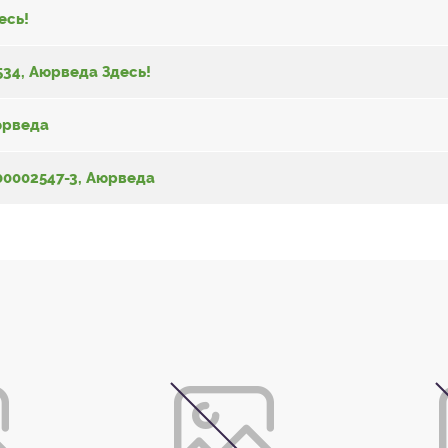
есь!
534, Аюрведа Здесь!
юрведа
00002547-3, Аюрведа