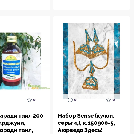
0
0
0
аради таил 200
Набор Sense (кулон,
гарджуна,
серьги,), к.150900-5,
аради таил,
Аюрведа Здесь!