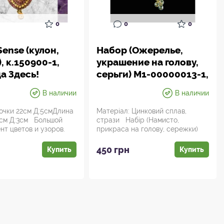
0
0
0
ense (кулон,
Набор (Ожерелье,
), к.150900-1,
украшение на голову,
а Здесь!
серьги) M1-00000013-1,
Аюрведа
В наличии
В наличии
очки 22см Д:5смДлина
Матеріал: Цинковий сплав,
см Д:3см Большой
стрази Набір (Намисто,
нт цветов и узоров.
прикраса на голову, сережки)
e ...
M1-00000013-1, Аюрве...
450 грн
Купить
Купить