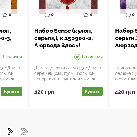
0
0
0
0
лон,
Набор Sense (кулон,
Набор S
00-3,
серьги,), к.150900-2,
серьги,
Аюрведа Здесь!
Аюрвед
В наличии
В наличии
:5смДлина
Длина цепочки 22см Д:5смДлина
Длина цеп
ольшой
сережек 3см Д:3см Большой
сережек 3
узоров.
ассортимент цветов и узоров.
ассортиме
Набор Sense ...
Набор Sens
420 грн
420 грн
Купить
Купить