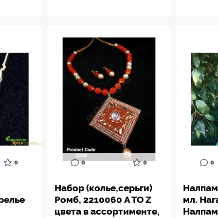
0
0
0
0
Набор (колье,серьги)
Налпам
релье
Ромб, 2210060 A TO Z
мл. На
цвета в ассортименте,
Налпам