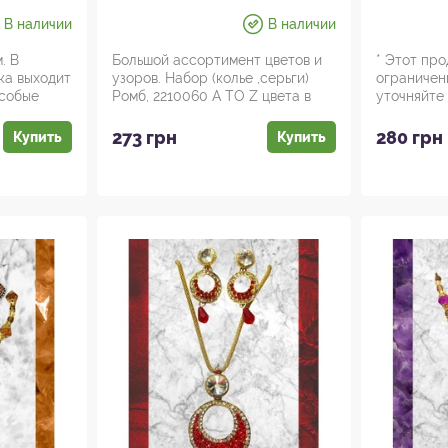
Аюрведа Здесь!
NALPA
В наличии
В наличии
KERATA
Herbal
. В
Большой ассортимент цветов и
* Этот про
ка выходит
узоров. Набор (колье ,серьги)
ограничен
Naalpp
особые
Ромб, 2210060 A TO Z цвета в
уточняйте 
Keram T
ас...
Упаковка ..
273 грн
280 грн
Купить
Купить