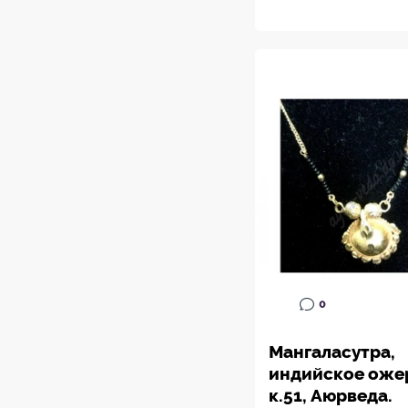
0
Мангаласутра,
индийское оже
к.51, Аюрведа.