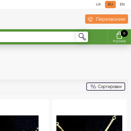
UA
RU
EN
Перезвоним
0
Корзина
Сортировки