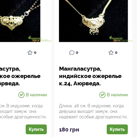
0
0
0
асутра,
Мангаласутра,
кое ожерелье
индийское ожерелье
юрведа.
к.24, Аюрведа.
В наличии
В наличии
см. В индуизме, когда
Длина: 48 см. В индуизме, когда
ыходит замуж, она
девушка выходит замуж, она
особые драгоценности,
надевает особые драгоценности,
...
которые об...
180 грн
Купить
Купить