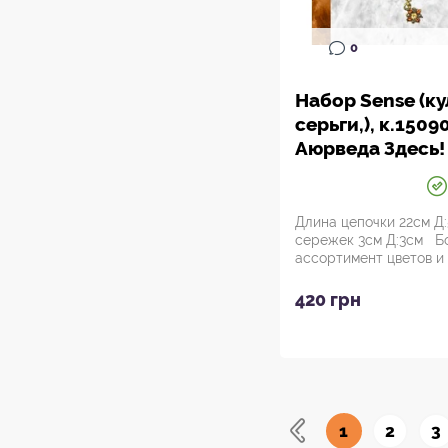
0
Набор Sense (ку
серьги,), к.1509
Аюрведа Здесь!
Длина цепочки 22см Д
сережек 3см Д:3см Б
ассортимент цветов и 
Набор Sense ...
420 грн
1
2
3