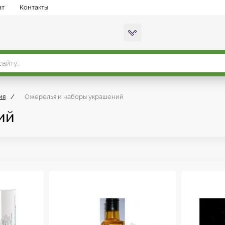
ат
Контакты
ия
/
Ожерелья и наборы украшений
ий