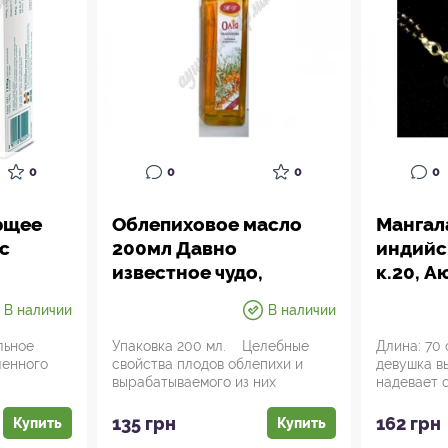
0
0
0
0
ющее
Облепиховое масло
Мангал
с
200мл Давно
индийс
известное чудо,
к.20, А
aya
Аюрведа
В наличии
В наличии
y Soap,
льное
Упаковка 200 мл. Целебные
Длина: 70 
ленного
свойства плодов облепихи и
девушка в
вырабатываемого из них
надевает 
...
облепихового масла б...
которые об
135 грн
162 грн
Купить
Купить