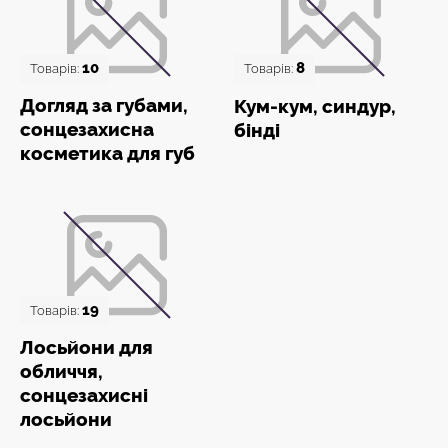
10
8
Товарів:
Товарів:
Догляд за губами,
Кум-кум, синдур,
сонцезахисна
бінді
косметика для губ
19
Товарів:
Лосьйони для
обличчя,
сонцезахисні
лосьйони