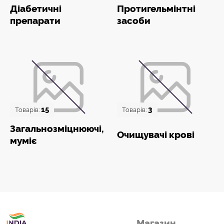
Діабетичні
Протигельмінтні
препарати
засоби
15
3
Товарів:
Товарів:
Загальнозміцнюючі,
Очищувачі крові
муміє
Товари з Індіі
Магазин
у вас вдома!