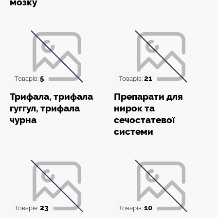
мозку
5
21
Товарів:
Товарів:
Трифала, трифала
Препарати для
гуггул, трифала
нирок та
чурна
сечостатевої
системи
23
10
Товарів:
Товарів: