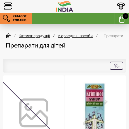
КАТАЛОГ
0
ТОВАРІВ
/
Каталог продукції
/
Аюрведичні засоби
/
Препарати для
Препарати для дітей