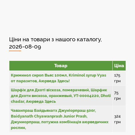
Ціни на товари з нашого каталогу,
2026-08-09
Товар
Ціна
Криминол сироп Вьяс 100мл, Kriminol syrup Vyas
175
от паразитов, Аюрведа Здесь!
грн
Шарфік для Дхоті віскоза, померачевий, Шарфик
75
для Дхоти вискоза, оранжевый, УТ-00004220, Dhoti
грн
chadar, Аюрведа Здесь
Чаванпраш Байдьянатх Джуніорпраш 500г,
Baidyanath Chyawanprash Junior Prash,
324
Джуниорпраш, потужна комбінація аюрведичних
грн
рослин,