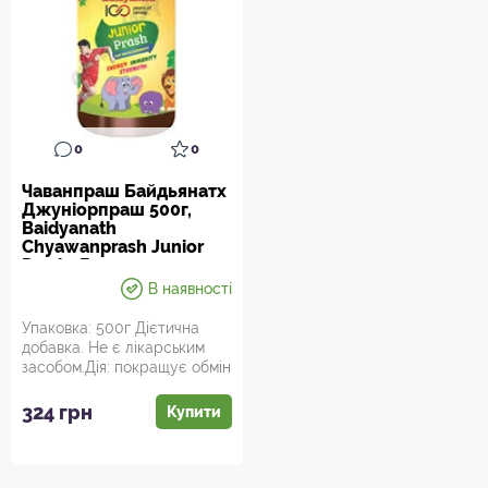
0
0
Чаванпраш Байдьянатх
Джуніорпраш 500г,
Baidyanath
Chyawanprash Junior
Prash, Джуниорпраш,
потужна комбінація
В наявності
аюрведичних рослин,
Упаковка: 500г Дієтична
добавка. Не є лікарським
засобом.Дія: покращує обмін
речовин, тонізуюча, іму...
324 грн
Купити