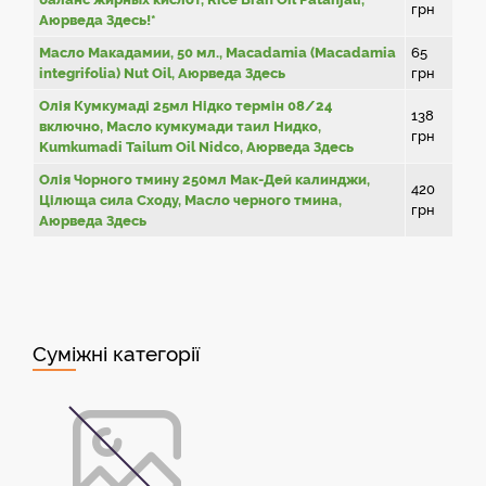
грн
Аюрведа Здесь!*
Масло Макадамии, 50 мл., Macadamia (Macadamia
65
integrifolia) Nut Oil, Аюрведа Здесь
грн
Олія Кумкумаді 25мл Нідко термін 08/24
138
включно, Масло кумкумади таил Нидко,
грн
Kumkumadi Tailum Oil Nidco, Аюрведа Здесь
Олія Чорного тмину 250мл Мак-Дей калинджи,
420
Цілюща сила Сходу, Масло черного тмина,
грн
Аюрведа Здесь
Суміжні категорії