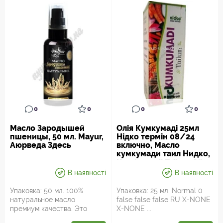
0
0
0
0
Масло Зародышей
Олія Кумкумаді 25мл
пшеницы, 50 мл. Mayur,
Нідко термін 08/24
Аюрведа Здесь
включно, Масло
кумкумади таил Нидко,
Kumkumadi Tailum Oil
Nidco, Аюрведа Здесь
В наявності
В наявності
Упаковка: 50 мл. 100%
Упаковка: 25 мл. Normal 0
натуральное масло
false false false RU X-NONE
премиум качества. Это
X-NONE ...
настоящий подарок