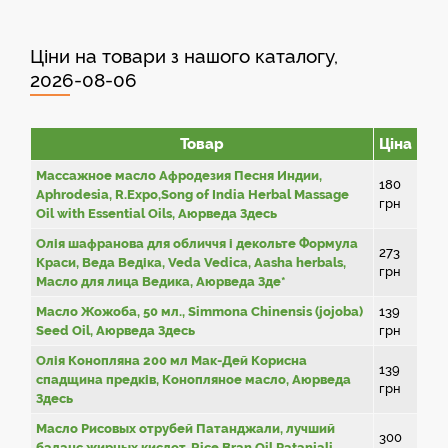
Ціни на товари з нашого каталогу,
2026-08-06
Товар
Ціна
Массажное масло Афродезия Песня Индии,
180
Aphrodesia, R.Expo,Song of India Herbal Massage
грн
Oil with Essential Oils, Аюрведа Здесь
Олія шафранова для обличчя і декольте Формула
273
Краси, Веда Ведіка, Veda Vedica, Aasha herbals,
грн
Масло для лица Ведика, Аюрведа Зде*
Масло Жожоба, 50 мл., Simmona Chinensis (jojoba)
139
Seed Oil, Аюрведа Здесь
грн
Олія Конопляна 200 мл Мак-Дей Корисна
139
спадщина предків, Конопляное масло, Аюрведа
грн
Здесь
Масло Рисовых отрубей Патанджали, лучший
300
баланс жирных кислот, Rice Bran Oil Patanjali,