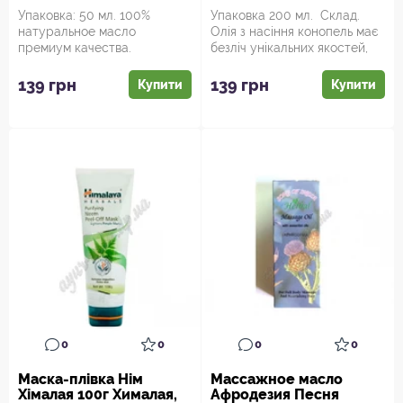
Упаковка: 50 мл. 100%
Упаковка 200 мл. Склад.
натуральное масло
Олія з насіння конопель має
премиум качества.
безліч унікальних якостей,
Насыщенная витамином Е,
не властивих більш...
восстанавливает за...
139 грн
139 грн
Купити
Купити
0
0
0
0
Маска-плівка Нім
Массажное масло
Хімалая 100г Хималая,
Афродезия Песня