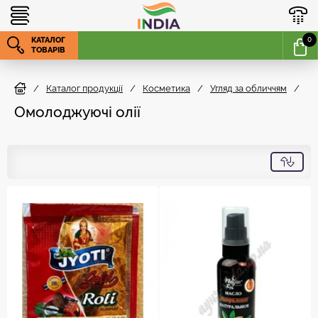
КАТАЛОГ
0
ТОВАРІВ
/
Каталог продукції
/
Косметика
/
Угляд за обличчям
/
Омолоджуючі олії