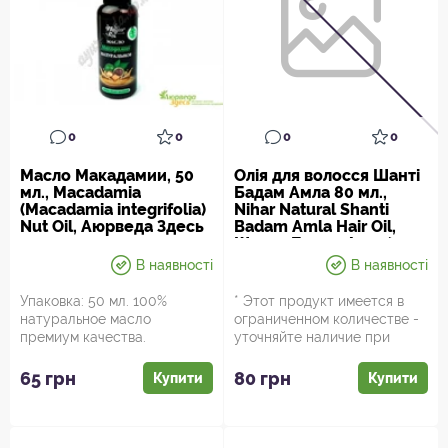
0
0
0
0
Масло Макадамии, 50
Олія для волосся Шанті
мл., Macadamia
Бадам Амла 80 мл.,
(Macadamia integrifolia)
Nihar Natural Shanti
Nut Oil, Аюрведа Здесь
Badam Amla Hair Oil,
Шанти Бадам Амла*
В наявності
В наявності
Упаковка: 50 мл. 100%
* Этот продукт имеется в
натуральное масло
ограниченном количестве -
премиум качества.
уточняйте наличие при
Содержит 67% олеиновой
заказе. Упаковка:...
кислоты и Омега 7жи...
65 грн
80 грн
Купити
Купити