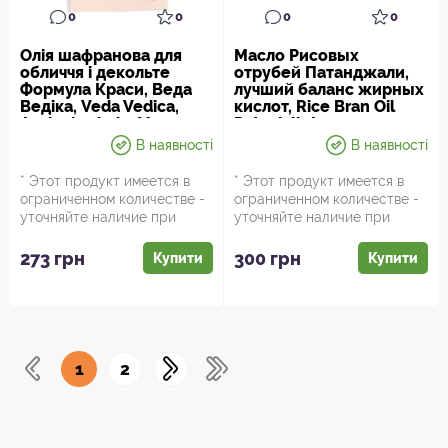
0
0
0
0
Олія шафранова для
Масло Рисовых
обличчя і декольте
отрубей Патанджали,
Формула Краси, Веда
лучший баланс жирных
Ведіка, Veda Vedica,
кислот, Rice Bran Oil
Aasha herbals, Масло
Patanjali, Аюрведа
для лица Ведика,
Здесь!*
В наявності
В наявності
Аюрведа Зде*
* Этот продукт имеется в
* Этот продукт имеется в
ограниченном количестве -
ограниченном количестве -
уточняйте наличие при
уточняйте наличие при
заказе. Упаковка ...
заказе. Упаковка...
273 грн
300 грн
Купити
Купити
1
2