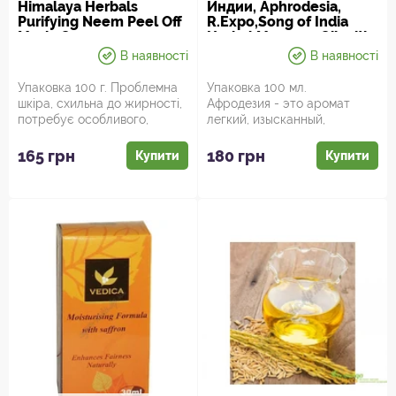
Himalaya Herbals
Индии, Aphrodesia,
Purifying Neem Peel Off
R.Expo,Song of India
Mask, Очищающая
Herbal Massage Oil with
маска для лица с нимом
Essential Oils, Аюрведа
В наявності
В наявності
Хималая,
Здесь
Упаковка 100 г. Проблемна
Упаковка 100 мл.
шкіра, схильна до жирності,
Афродезия - это аромат
потребує особливого,
легкий, изысканный,
індивідуального підход...
дурманящий. Прибавляет
уверенности в себ...
165 грн
180 грн
Купити
Купити