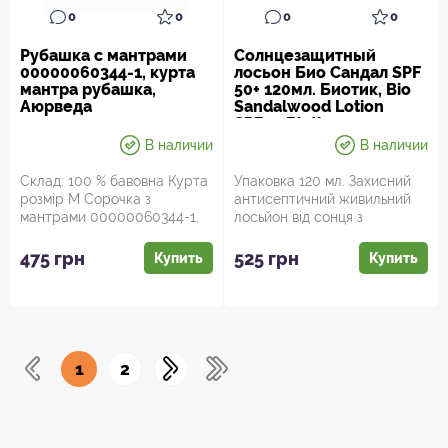
0
0
0
0
Рубашка с мантрами
Солнцезащитный
00000060344-1, курта
лосьон Био Сандал SPF
мантра рубашка,
50+ 120мл. Биотик, Bio
Аюрведа
Sandalwood Lotion
SPF50 Biotique,
Солнцезащитный
В наличии
В наличии
лосьон, Аюрведа
Склад: 100 % бавовна Курта
Упаковка 120 мл. Захисний
розмір M Сорочка з
антисептичний живильний
мантрами 00000060344-1,
лосьйон від сонця з
курта мантра рубашка,
природними мінеральними
Аюрведа ...
речов...
475 грн
525 грн
Купить
Купить
1
2