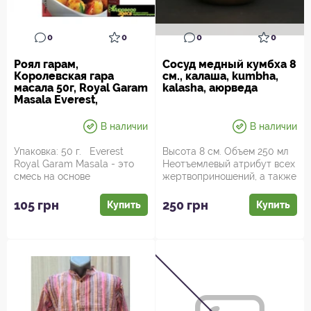
0
0
0
0
Роял гарам,
Сосуд медный кумбха 8
Королевская гара
см., калаша, kumbha,
масала 50г, Royal Garam
kalasha, аюрведа
Masala Everest,
универсальная
натуральная острая
В наличии
В наличии
приправа!
Упаковка: 50 г. Everest
Высота 8 см. Объем 250 мл
Royal Garam Masala - это
Неотъемлевый атрибут всех
смесь на основе
жертвоприношений, а также
традиционной Гарам
просто благоприятный...
Масалы, н...
105 грн
250 грн
Купить
Купить