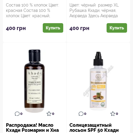
Состав 100 % хлопок Цвет:
Цвет: чёрный размер XL
красная Состав 100 %
Рубашка Кхади, чёрная,
хлопок Цвет: красный,
Аюрведа Здесь Аюрведа
серый, карминовый размер
Здесь! - интернет магазин
XL ...
аюрве...
400 грн
400 грн
Купить
Купить
0
0
0
0
Распродажа! Масло
Солнцезащитный
Кхади Розмарин и Хна
лосьон SPF 50 Кхади