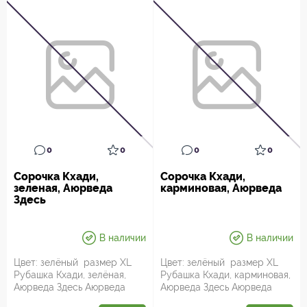
0
0
0
0
Сорочка Кхади,
Сорочка Кхади,
зеленая, Аюрведа
карминовая, Аюрведа
Здесь
В наличии
В наличии
Цвет: зелёный размер XL
Цвет: зелёный размер XL
Рубашка Кхади, зелёная,
Рубашка Кхади, карминовая,
Аюрведа Здесь Аюрведа
Аюрведа Здесь Аюрведа
Здесь! - интернет магазин
Здесь! - интернет магазин ...