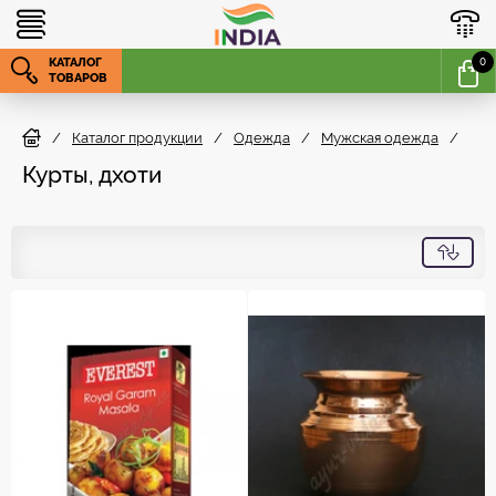
КАТАЛОГ
0
ТОВАРОВ
/
Каталог продукции
/
Одежда
/
Мужская одежда
/
Ку
Курты, дхоти