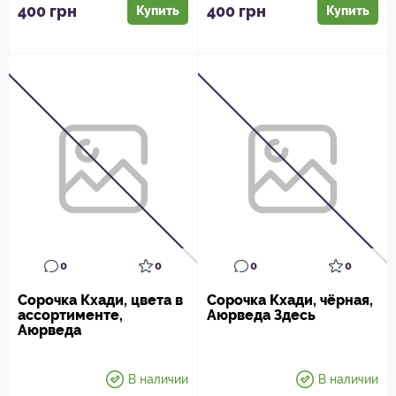
аюр...
400 грн
400 грн
Купить
Купить
0
0
0
0
Сорочка Кхади, цвета в
Сорочка Кхади, чёрная,
ассортименте,
Аюрведа Здесь
Аюрведа
В наличии
В наличии