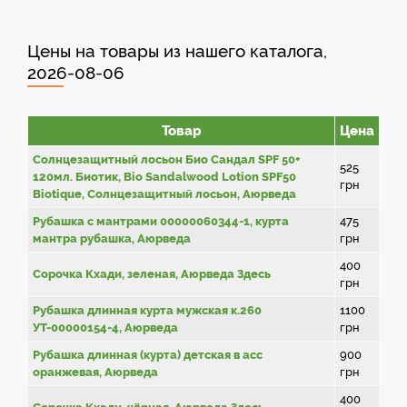
Цены на товары из нашего каталога,
2026-08-06
Товар
Цена
Солнцезащитный лосьон Био Сандал SPF 50+
525
120мл. Биотик, Bio Sandalwood Lotion SPF50
грн
Biotique, Солнцезащитный лосьон, Аюрведа
Рубашка с мантрами 00000060344-1, курта
475
мантра рубашка, Аюрведа
грн
400
Сорочка Кхади, зеленая, Аюрведа Здесь
грн
Рубашка длинная курта мужская к.260
1100
УТ-00000154-4, Аюрведа
грн
Рубашка длинная (курта) детская в асс
900
оранжевая, Аюрведа
грн
400