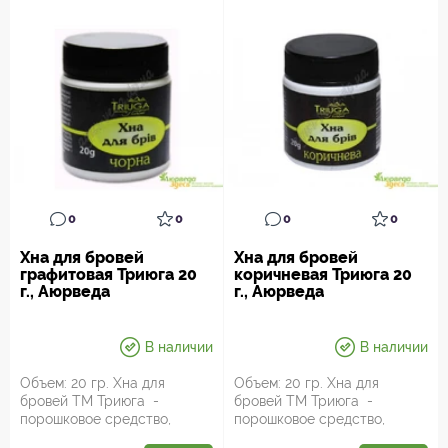
0
0
0
0
Хна для бровей
Хна для бровей
графитовая Триюга 20
коричневая Триюга 20
г., Аюрведа
г., Аюрведа
В наличии
В наличии
Объем: 20 гр. Хна для
Объем: 20 гр. Хна для
бровей ТМ Триюга -
бровей ТМ Триюга -
порошковое средство,
порошковое средство,
которое предназначано для
которое предназначано для