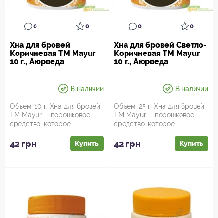
0
0
0
0
Хна для бровей
Хна для бровей Светло-
Коричневая ТМ Mayur
Коричневая ТМ Mayur
10 г., Аюрведа
10 г., Аюрведа
В наличии
В наличии
Объем: 10 г. Хна для бровей
Объем: 25 г. Хна для бровей
ТМ Mayur - порошковое
ТМ Mayur - порошковое
средство, которое
средство, которое
предназначано для
предназначано для
окрашивания б...
окрашивания б...
42 грн
42 грн
Купить
Купить