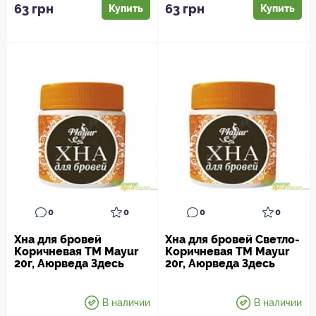
окрашивания...
окрашивания...
63 грн
63 грн
Купить
Купить
0
0
0
0
Хна для бровей
Хна для бровей Светло-
Коричневая ТМ Mayur
Коричневая ТМ Mayur
20г, Аюрведа Здесь
20г, Аюрведа Здесь
В наличии
В наличии