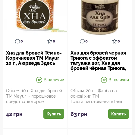
0
0
0
0
Хна для бровей Тёмно-
Хна для бровей черная
Коричневая ТМ Mayur
Триюга с эффектом
10 г., Аюрведа Здесь
татуажа 20г, Хна для
бровей чёрная Триюга,
Аюрведа
В наличии
В наличии
Объем: 10 г. Хна для бровей
Объем: 20 г. Фарба на
ТМ Mayur - порошковое
основі хни TM
средство, которое
Тріюга виготовлена в Індії.
предназначано для
Вона якнаймога натуральна
окрашивания б...
й безпеч...
42 грн
63 грн
Купить
Купить