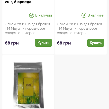
20 г, Аюрведа
В наличии
В наличии
Объем: 20 г Хна для бровей
Объем: 20 г Хна для бровей
ТМ Mayur - порошковое
ТМ Mayur - порошковое
средство, которое
средство, которое
предназначано для
предназначано для
окрашивания бр...
окрашивания бр...
68 грн
68 грн
Купить
Купить